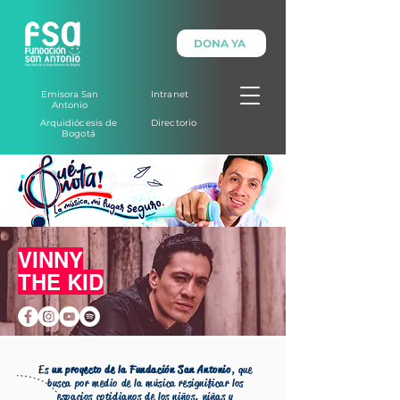
DONA YA
Emisora San
Intranet
Antonio
Arquidiócesis de
Directorio
Bogotá
VINNY
THE KID
E
s
un proyecto de la Fundación San Antonio
, que
busca por medio de la música resignificar los
espacios cotidianos de los niños, niñas y