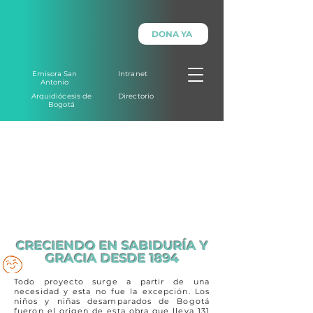
DONA YA
Emisora San
Intranet
Antonio
Arquidiócesis de
Directorio
Bogotá
CRECIENDO EN SABIDURÍA Y
GRACIA DESDE 1894
Todo proyecto surge a partir de una
necesidad y esta no fue la excepción. Los
niños y niñas desamparados de Bogotá
fueron el origen de esta obra que lleva 131