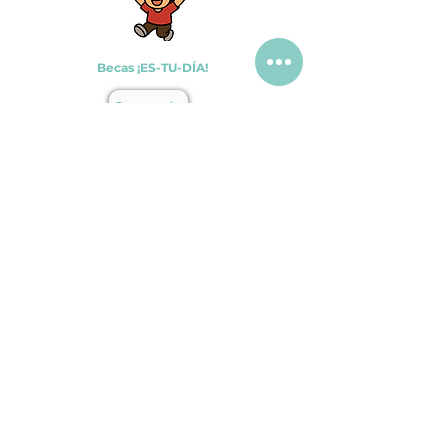
Becas ¡ES-TU-DÍA!
Conoce más
(+57-601)
3108883
Lunes a Viernes, 7:00 a.m. - 4:00 p.m.
Calle 6 sur #14-49, Bogotá, Colombia.
fsa@fundacionsanantonio.org
PQRSF:
https://bit.ly/PQRSF_FSA