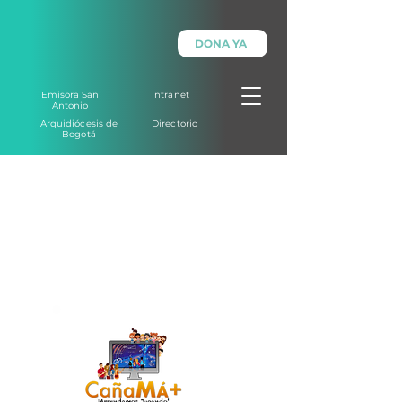
DONA YA
Emisora San
Intranet
Antonio
Arquidiócesis de
Directorio
Bogotá