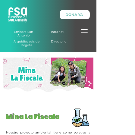
DONA YA
Emisora San
Intranet
Antonio
Arquidiócesis de
Directorio
Bogotá
Mina La Fiscala
Nuestro proyecto ambiental tiene como objetivo la